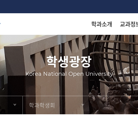
학과소개
교과정
착한 등
착한 등
착한 등
착한 등
학생광장
arch
과 카페
Korea National Open University
KN
KN
KN
KN
학과학생회
출판
출판
출판
출판