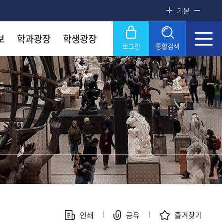
기본
보
학과광장
학생광장
로그인
통합검색
록금! 수준높은 4년제 국립대
록금! 수준높은 4년제 국립대
록금! 수준높은 4년제 국립대
록금! 수준높은 4년제 국립대
닫기
OU
OU
OU
OU
SERVICE
SERVICE
SERVICE
SERVICE
문화원
문화원
문화원
문화원
KNOU 위클리
KNOU 위클리
KNOU 위클리
KNOU 위클리
인쇄
공유
즐겨찾기