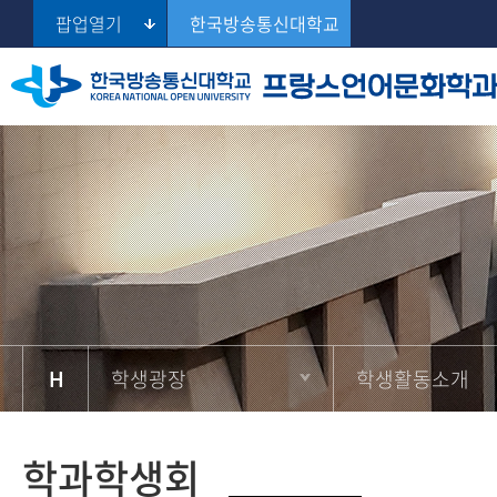
팝업열기
한국방송통신대학교
학과학생회
교수진 소개
교과과정
공지사항
학생게시판
Se
프랑스언어문화학
교육목표 및 연혁
전공교과 소개
추천도서
학생활동소개
학과 프로그램
교과목 정보
추천사이트
학과사무실 안내
교과목 로드맵
학생광장
학생활동소개
학과학생회