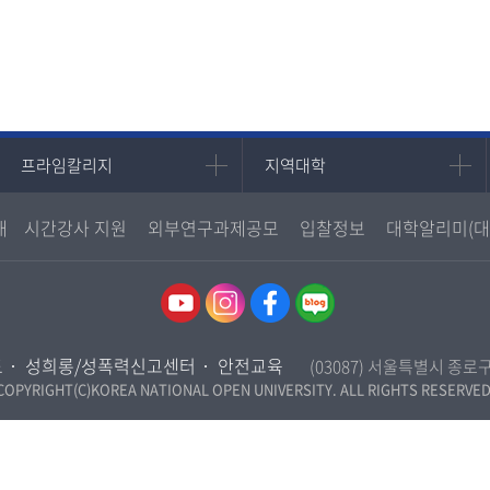
프라임칼리지
지역대학
프라임칼리지
지역대학
학사학위과정
지역대학 포털
내
시간강사 지원
외부연구과제공모
입찰정보
대학알리미(대
평생교육과정
서울지역대학
부산지역대학
대구경북지역대학
인천지역대학
도
성희롱/성폭력신고센터
안전교육
(03087) 서울특별시 종로
광주전남지역대학
COPYRIGHT(C)KOREA NATIONAL OPEN UNIVERSITY. ALL RIGHTS RESERVED
대전충남지역대학
울산지역대학
경기지역대학