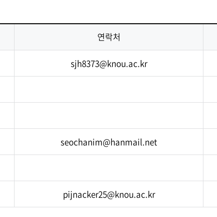
발전
발전
발전
발전
연락처
sjh8373@knou.ac.kr
seochanim@hanmail.net
pijnacker25@knou.ac.kr