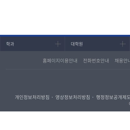
인문과학대학
대학원
학과
대학원
국어국문학과
대학원
홈페이지이용안내
전화번호안내
채용안
영어영문학과
경영대학원
중어중문학과
프랑스언어문화학과
일본학과
개인정보처리방침
영상정보처리방침
행정정보공개제
사회과학대학
법학과
행정학과