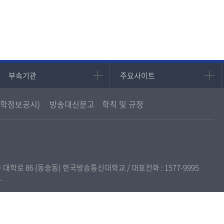
부속기관
주요사이트
부속기관
주요사이트
중앙도서관
멘토링
학정보공시)
방송대신문고
학칙 및 규정
원격교육혁신연구원
진로심리상담
통합인문학연구소
교육정보화본부
디지털미디어센터
국립대학육성사업
종합교육연수원
OpenVLab
구 대학로 86 (동숭동) 한국방송통신대학교 / 대표전화 :
1577-9995
교양교육원
.
역사기록관
국제협력단
산학협력단