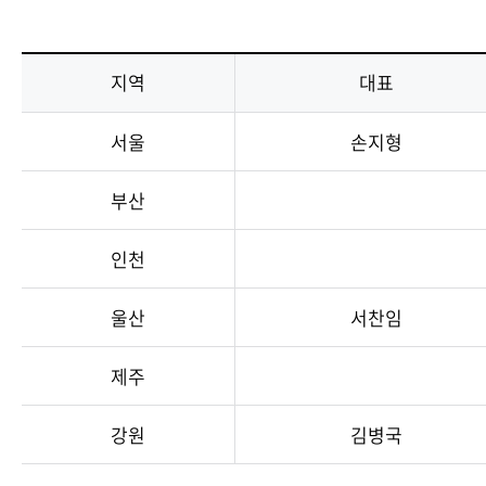
지역
대표
서울
손지형
부산
인천
울산
서찬임
제주
강원
김병국